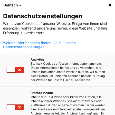
Deutsch
Búsqueda abie
Abri
Cer
Datenschutzeinstellungen
Wir nutzen Cookies auf unserer Website. Einige von ihnen sind
essenziell, während andere uns helfen, diese Website und Ihre
Erfahrung zu verbessern.
Weitere Informationen finden Sie in unseren
Datenschutzerklärungen.
Analytics
Statistik Cookies erfassen Informationen anonym.
Diese Informationen helfen uns zu verstehen, wie
GettyImages/sarayut
unsere Besucher unsere Website nutzen. Wir nutzen
Resolución Nº 50/2019 – PEP’S
diese Daten um Fehler zu beheben und die Nutzung
der Website für unsere User zu optimieren.
Spanish
Fremde Inhalte
PEP`S (Personas Expuestas Políticamente)
Inhalte wie Text Video oder Bilder von Dritten, z.B.
Inhalte anderer Websites, sozialer Netzwerke oder
La AHK Paraguay se encuentra comprometida en la lucha
Plattformen dürfen angezeigt werden. Dabei werden
contra el lavado de activos y el financiamiento al terrorismo,
Ihre IP-Adresse und Telemetriedaten vom jeweiligen
Anbieter verarbeitet. Der Anbieter kann ggf. auch Ihr
para lo cual cumplimos con los más altos estándares en la