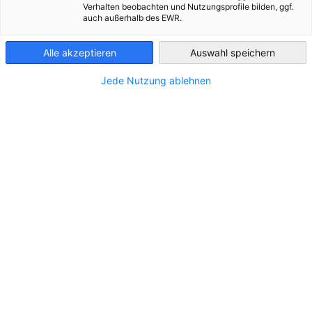
Verhalten beobachten und Nutzungsprofile bilden, ggf.
desarrollo y crecimiento exitoso profesionalmente como
auch außerhalb des EWR.
económicamente.
Paraguay
Contamos con amplia experiencia en capacitaciones con
Alle akzeptieren
Auswahl speichern
didácticas dinámicas e interactivas, en donde el
Jede Nutzung ablehnen
aprendizaje, la diversión y el impacto directo están
garantizados.