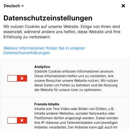
Deutsch
Búsqueda abie
Abri
Cer
Datenschutzeinstellungen
Wir nutzen Cookies auf unserer Website. Einige von ihnen sind
essenziell, während andere uns helfen, diese Website und Ihre
Erfahrung zu verbessern.
Weitere Informationen finden Sie in unseren
Datenschutzerklärungen.
Analytics
Statistik Cookies erfassen Informationen anonym.
Diese Informationen helfen uns zu verstehen, wie
iStock.com/DarioGaona
unsere Besucher unsere Website nutzen. Wir nutzen
Asesoría y capacitación
diese Daten um Fehler zu beheben und die Nutzung
der Website für unsere User zu optimieren.
Spanish
Fremde Inhalte
La misión de la AHK Paraguay en el ámbito de la formación
Inhalte wie Text Video oder Bilder von Dritten, z.B.
profesional es el asesoramiento y la elaboración de servicios
Inhalte anderer Websites, sozialer Netzwerke oder
Plattformen dürfen angezeigt werden. Dabei werden
específicos para cada empresa. Vemos la necesidad de una
Ihre IP-Adresse und Telemetriedaten vom jeweiligen
constante capacitación para lograr una mejora continua y un
Anbieter verarbeitet. Der Anbieter kann ggf. auch Ihr