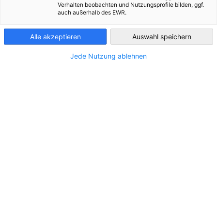
Verhalten beobachten und Nutzungsprofile bilden, ggf.
auch außerhalb des EWR.
Paraguay
Alle akzeptieren
Auswahl speichern
Jede Nutzung ablehnen
AHK World Business Outlook
Der AHK World Business Outlook ist eine exklusive
DOWNLOAD
Veröffentlichung nur für Mitglieder und basiert auf
einer halbjährlich durchgeführten Umfrage des
Netzwerks der Deutschen Kammern weltweit.