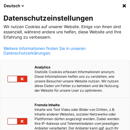
Deutsch
Suche öffnen
Navi
Ein
Info Hub:
Downloads
Datenschutzeinstellungen
Wir nutzen Cookies auf unserer Website. Einige von ihnen sind
Bleiben Sie über Nachrichten, Neuigkeiten,
essenziell, während andere uns helfen, diese Website und Ihre
Erfahrung zu verbessern.
Pressemitteilungen und Veröffentlichungen der Kammer
über die verschiedenen Kommunikationskanäle informiert
Weitere Informationen finden Sie in unseren
Datenschutzerklärungen.
Analytics
Statistik Cookies erfassen Informationen anonym.
Diese Informationen helfen uns zu verstehen, wie
Filter und Sortierung anzeigen
unsere Besucher unsere Website nutzen. Wir nutzen
Filteroptionen wurden erfolgreich aktualisiert
diese Daten um Fehler zu beheben und die Nutzung
der Website für unsere User zu optimieren.
German
Fremde Inhalte
Inhalte wie Text Video oder Bilder von Dritten, z.B.
Im Zusammenhang mit Downloads
Inhalte anderer Websites, sozialer Netzwerke oder
Plattformen dürfen angezeigt werden. Dabei werden
Ihre IP-Adresse und Telemetriedaten vom jeweiligen
ALLE DOWNLOADS
DIHK PUBLIKATIONEN
INDUSTRIE
LÄNDER INF
Anbieter verarbeitet. Der Anbieter kann ggf. auch Ihr